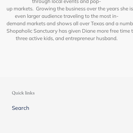
t
h
r
o
u
g
h
l
o
c
a
l
e
v
e
n
t
s
a
n
d
p
o
p
-
u
p
m
a
r
k
e
t
s
.
G
r
o
w
i
n
g
t
h
e
b
u
s
i
n
e
s
s
o
v
e
r
t
h
e
y
e
a
r
s
s
h
e
i
s
e
v
e
n
l
a
r
g
e
r
a
u
d
i
e
n
c
e
t
r
a
v
e
l
i
n
g
t
o
t
h
e
m
o
s
t
i
n
-
d
e
m
a
n
d
m
a
r
k
e
t
s
a
n
d
s
h
o
w
s
a
l
l
o
v
e
r
T
e
x
a
s
a
n
d
a
n
u
m
b
S
h
o
p
a
h
o
l
i
c
S
a
n
c
t
u
a
r
y
h
a
s
g
i
v
e
n
D
i
a
n
e
m
o
r
e
f
r
e
e
t
i
m
e
t
t
h
r
e
e
a
c
t
i
v
e
k
i
d
s
,
a
n
d
e
n
t
r
e
p
r
e
n
e
u
r
h
u
s
b
a
n
d
.
Quick links
Search