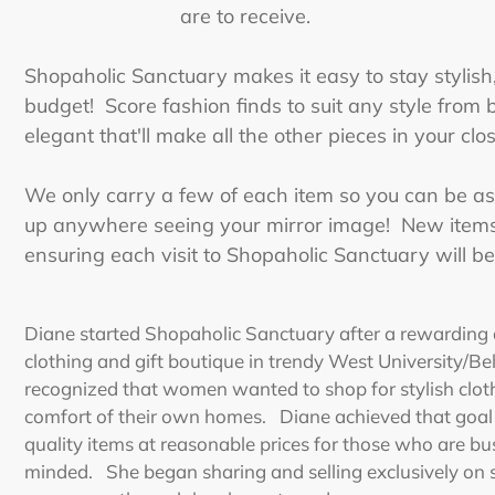
a
r
e
t
o
r
e
c
e
i
v
e
.
S
h
o
p
a
h
o
l
i
c
S
a
n
c
t
u
a
r
y
m
a
k
e
s
i
t
e
a
s
y
t
o
s
t
a
y
s
t
y
l
i
s
h
b
u
d
g
e
t
!
S
c
o
r
e
f
a
s
h
i
o
n
f
n
d
s
t
o
s
u
i
t
a
n
y
s
t
y
l
e
f
r
o
m
e
l
e
g
a
n
t
t
h
a
t
'
l
l
m
a
k
e
a
l
l
t
h
e
o
t
h
e
r
p
i
e
c
e
s
i
n
y
o
u
r
c
l
o
W
e
o
n
l
y
c
a
r
r
y
a
f
e
w
o
f
e
a
c
h
i
t
e
m
s
o
y
o
u
c
a
n
b
e
a
s
u
p
a
n
y
w
h
e
r
e
s
e
e
i
n
g
y
o
u
r
m
i
r
r
o
r
i
m
a
g
e
!
N
e
w
i
t
e
m
e
n
s
u
r
i
n
g
e
a
c
h
v
i
s
i
t
t
o
S
h
o
p
a
h
o
l
i
c
S
a
n
c
t
u
a
r
y
w
i
l
l
b
e
D
i
a
n
e
s
t
a
r
t
e
d
S
h
o
p
a
h
o
l
i
c
S
a
n
c
t
u
a
r
y
a
f
t
e
r
a
r
e
w
a
r
d
i
n
g
cl
o
t
h
i
n
g
a
n
d
g
i
f
t
b
o
u
t
i
q
u
e
i
n
t
r
e
n
d
y
W
e
s
t
U
n
i
v
e
r
s
i
t
y
/
B
e
r
e
c
o
g
n
i
z
e
d
t
h
a
t
w
o
m
e
n
w
a
n
t
e
d
t
o
s
h
o
p
f
o
r
s
t
y
l
i
s
h
c
l
o
t
c
o
m
f
o
r
t
o
f
t
h
e
i
r
o
w
n
h
o
m
e
s
.
D
i
a
n
e
a
c
h
i
e
v
e
d
t
h
a
t
g
o
a
l
q
u
a
l
i
t
y
i
t
e
m
s
a
t
r
e
a
s
o
n
a
b
l
e
p
r
i
c
e
s
f
o
r
t
h
o
s
e
w
h
o
a
r
e
b
u
m
i
n
d
e
d
.
S
h
e
b
e
g
a
n
s
h
a
r
i
n
g
a
n
d
s
e
l
l
i
n
g
e
x
c
l
u
s
i
v
e
l
y
o
n